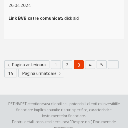
26.04.2024
Link BVB catre comunicat:
click aici
Pagina anterioara
1
2
4
5
…
3
14
Pagina urmatoare
ESTINVEST atentioneaza clientii sau potentialii clienti ca investitiile
financiare implica anumite riscuri specifice, caracteristice
instrumentelor financiare.
Pentru detalii consultati sectiunea "Despre noi", Document de
prezentare.