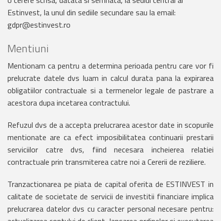
o cerere scrisa, datata si semnata, la sediul central al
Estinvest, la unul din sediile secundare sau la email:
gdpr@estinvest.ro
Mentiuni
Mentionam ca pentru a determina perioada pentru care vor fi
prelucrate datele dvs luam in calcul durata pana la expirarea
obligatiilor contractuale si a termenelor legale de pastrare a
acestora dupa incetarea contractului.
Refuzul dvs de a accepta prelucrarea acestor date in scopurile
mentionate are ca efect imposibilitatea continuarii prestarii
serviciilor catre dvs, fiind necesara incheierea relatiei
contractuale prin transmiterea catre noi a Cererii de reziliere.
Tranzactionarea pe piata de capital oferita de ESTINVEST in
calitate de societate de servicii de investitii financiare implica
prelucrarea datelor dvs cu caracter personal necesare pentru: