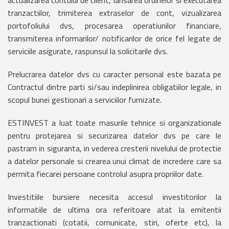
actualizarea contului de client, lansarea ordinelor si executarea
tranzactiilor, trimiterea extraselor de cont, vizualizarea
portofoliului dvs, procesarea operatiunilor financiare,
transmiterea informarilor/ notificarilor de orice fel legate de
serviciile asigurate, raspunsul la solicitarile dvs.
Prelucrarea datelor dvs cu caracter personal este bazata pe
Contractul dintre parti si/sau indeplinirea obligatiilor legale, in
scopul bunei gestionari a serviciilor furnizate.
ESTINVEST a luat toate masurile tehnice si organizationale
pentru protejarea si securizarea datelor dvs pe care le
pastram in siguranta, in vederea cresterii nivelului de protectie
a datelor personale si crearea unui climat de incredere care sa
permita fiecarei persoane controlul asupra propriilor date.
Investitiile bursiere necesita accesul investitorilor la
informatiile de ultima ora referitoare atat la emitentii
tranzactionati (cotatii, comunicate, stiri, oferte etc), la