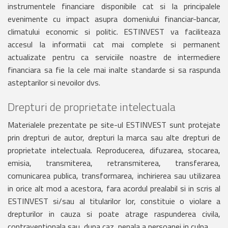
instrumentele financiare disponibile cat si la principalele
evenimente cu impact asupra domeniului financiar-bancar,
climatului economic si politic. ESTINVEST va faciliteaza
accesul la informatii cat mai complete si permanent
actualizate pentru ca serviciile noastre de intermediere
financiara sa fie la cele mai inalte standarde si sa raspunda
asteptarilor si nevoilor dvs.
Drepturi de proprietate intelectuala
Materialele prezentate pe site-ul ESTINVEST sunt protejate
prin drepturi de autor, drepturi la marca sau alte drepturi de
proprietate intelectuala. Reproducerea, difuzarea, stocarea,
emisia, transmiterea, retransmiterea, transferarea,
comunicarea publica, transformarea, inchirierea sau utilizarea
in orice alt mod a acestora, fara acordul prealabil si in scris al
ESTINVEST si/sau al titularilor lor, constituie o violare a
drepturilor in cauza si poate atrage raspunderea civila,
contraventionala sau, dupa caz, penala a persoanei in culpa.