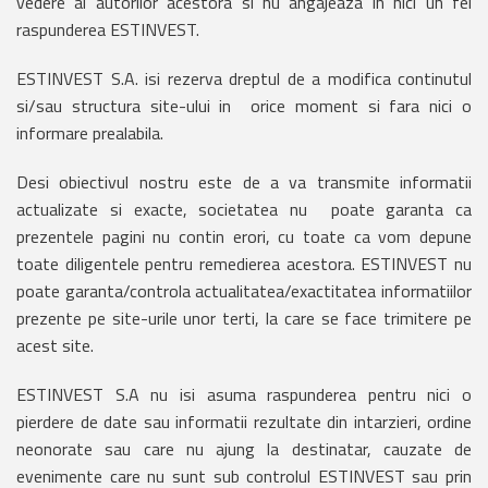
vedere al autorilor acestora si nu angajeaza in nici un fel
raspunderea ESTINVEST.
ESTINVEST S.A. isi rezerva dreptul de a modifica continutul
si/sau structura site-ului in orice moment si fara nici o
informare prealabila.
Desi obiectivul nostru este de a va transmite informatii
actualizate si exacte, societatea nu poate garanta ca
prezentele pagini nu contin erori, cu toate ca vom depune
toate diligentele pentru remedierea acestora. ESTINVEST nu
poate garanta/controla actualitatea/exactitatea informatiilor
prezente pe site-urile unor terti, la care se face trimitere pe
acest site.
ESTINVEST S.A nu isi asuma raspunderea pentru nici o
pierdere de date sau informatii rezultate din intarzieri, ordine
neonorate sau care nu ajung la destinatar, cauzate de
evenimente care nu sunt sub controlul ESTINVEST sau prin