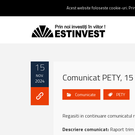
Contact:
0237 238 900 |
Email :
contact@estinvest.ro
Acest website foloseste cookie-uri. Prin 
15
Comunicat PETY, 15
NOV.
2024
Comunicate
PETY
Regasiti in continuare comunicatul
Descriere comunicat:
Raport trim