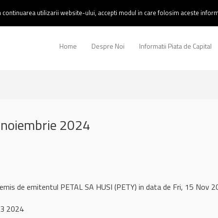
continuarea utilizarii website-ului, accepti modul in care folosim aceste informa
Home
Despre Noi
Informatii Piata de Capital
 noiembrie 2024
 remis de emitentul PETAL SA HUSI (PETY) in data de Fri, 15 Nov
 3 2024