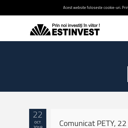
Contact:
0237 238 900 |
Email :
contact@estinvest.ro
Acest website foloseste cookie-uri. Prin 
22
Comunicat PETY, 22
OCT.
2018