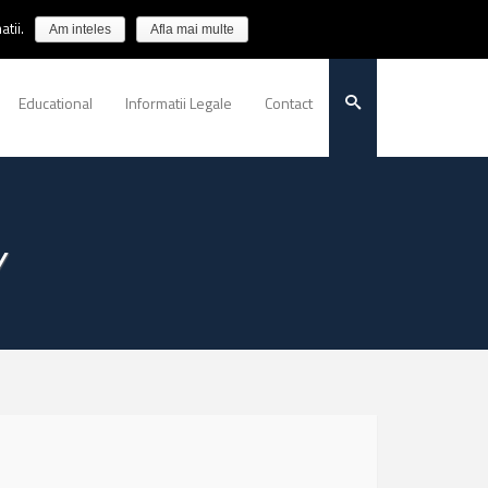
tii.
Am inteles
Afla mai multe
Educational
Informatii Legale
Contact
Y