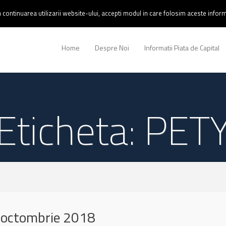
continuarea utilizarii website-ului, accepti modul in care folosim aceste informa
Home
Despre Noi
Informatii Piata de Capital
Eticheta: PET
 octombrie 2018