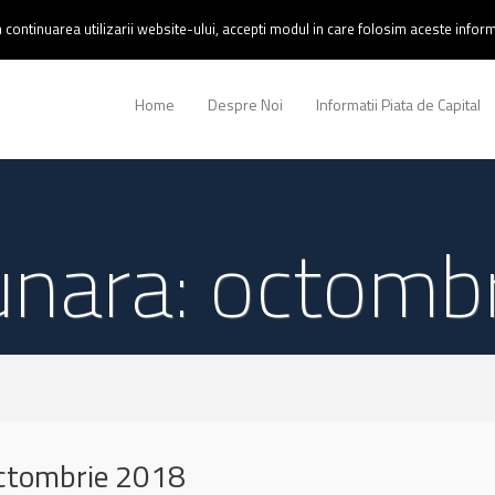
continuarea utilizarii website-ului, accepti modul in care folosim aceste informa
Home
Despre Noi
Informatii Piata de Capital
lunara: octomb
octombrie 2018