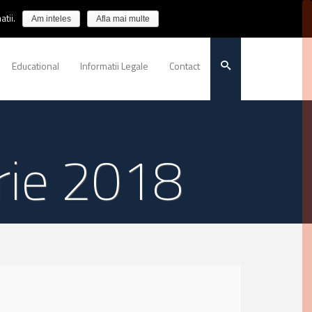
tii.
Am inteles
Afla mai multe
Educational
Informatii Legale
Contact
rie 2018