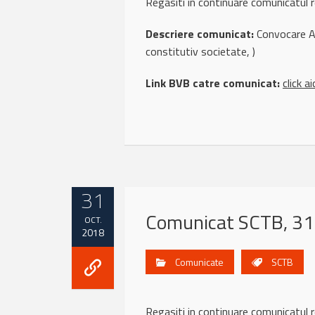
Regasiti in continuare comunicatu
Descriere comunicat:
Convocare AG
constitutiv societate, )
Link BVB catre comunicat:
click ai
31
Comunicat SCTB, 31
OCT.
2018
Comunicate
SCTB
Regasiti in continuare comunicatu