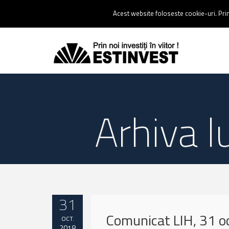
Contact:
0237 238 900 |
Email :
contact@estinvest.ro
Acest website foloseste cookie-uri. Prin 
Arhiva 
31
Comunicat LIH, 31 
OCT.
2018