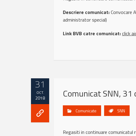
Descriere comunicat:
Convocare AG
administrator special)
Link BVB catre comunicat:
click ai
31
Comunicat SNN, 31 
OCT.
2018
Comunicate
SNN
Regasiti in continuare comunicatu