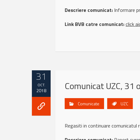
Descriere comunicat:
Informare pr
Link BVB catre comunicat:
click ai
31
Comunicat UZC, 31 
OCT.
2018
Comunicate
UZC
Regasiti in continuare comunicatul
Descriere comunicat:
Raport curen