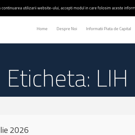
continuarea utilizarii website-ului, accepti modul in care folosim aceste informa
Home
Despre Noi
Informatii Piata de Capital
Eticheta: LIH
lie 2026