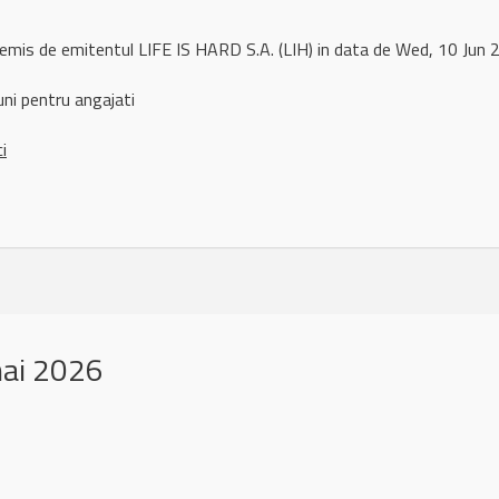
 remis de emitentul LIFE IS HARD S.A. (LIH) in data de Wed, 10 Ju
uni pentru angajati
ci
mai 2026