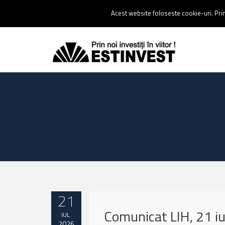
Contact:
0237 238 900 |
Email :
contact@estinvest.ro
Acest website foloseste cookie-uri. Prin 
21
Comunicat LIH, 21 iu
IUL.
2026