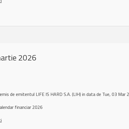
ci
martie 2026
 remis de emitentul LIFE IS HARD S.A. (LIH) in data de Tue, 03 Ma
alendar financiar 2026
ci