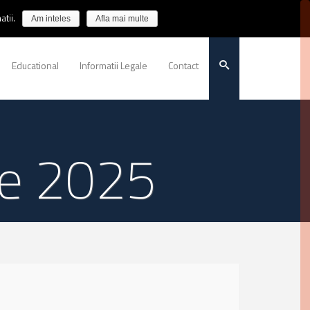
tii.
Am inteles
Afla mai multe
Educational
Informatii Legale
Contact
rie 2025