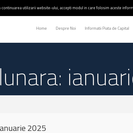
continuarea utilizarii website-ului, accepti modul in care folosim aceste informa
Home
Despre Noi
Informatii Piata de Capital
lunara: ianua
ianuarie 2025