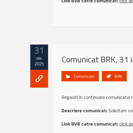
Link BVB catre comunicat:
click ai
31
Comunicat BRK, 31 
IAN.
2025
Comunicate
BRK
Regasiti in continuare comunicatu
Descriere comunicat:
Solicitare 
Link BVB catre comunicat:
click ai