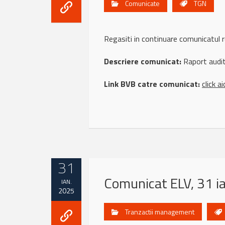
Comunicate
TGN
Regasiti in continuare comunicatul
Descriere comunicat:
Raport audit
Link BVB catre comunicat:
click ai
31
Comunicat ELV, 31 i
IAN.
2025
Tranzactii management