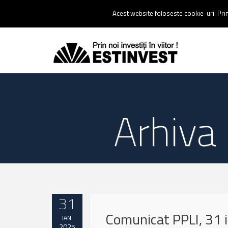
Contact:
0237 238 900 |
Email :
contact@estinvest.ro
Acest website foloseste cookie-uri. Prin 
Arhiva 
31
Comunicat PPLI, 31 
IAN.
2025