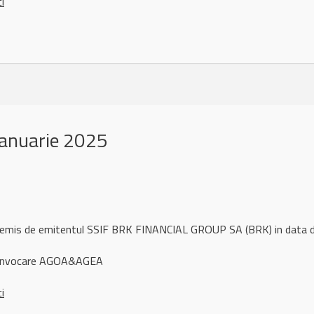
ci
ianuarie 2025
l remis de emitentul SSIF BRK FINANCIAL GROUP SA (BRK) in data 
convocare AGOA&AGEA
ci