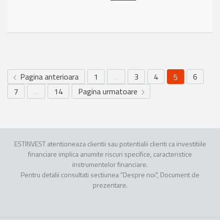
Pagina anterioara
1
…
3
4
6
5
7
…
14
Pagina urmatoare
ESTINVEST atentioneaza clientii sau potentialii clienti ca investitiile
financiare implica anumite riscuri specifice, caracteristice
instrumentelor financiare.
Pentru detalii consultati sectiunea "Despre noi", Document de
prezentare.