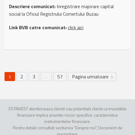
Descriere comunicat:
Inregistrare majorare capital
social la Oficiul Registrului Comertului Buzau
Link BVB catre comunicat:
click aici
2
3
…
57
Pagina urmatoare
1
ESTINVEST atentioneaza clientii sau potentialii clienti ca investitiile
financiare implica anumite riscuri specifice, caracteristice
instrumentelor financiare.
Pentru detalii consultati sectiunea "Despre noi", Document de
prezentare.