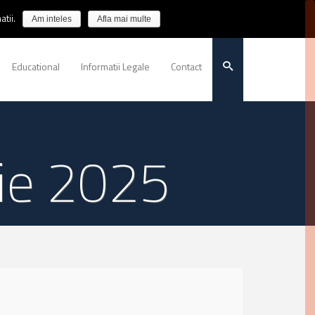
tii.
Am inteles
Afla mai multe
Educational
Informatii Legale
Contact
rie 2025