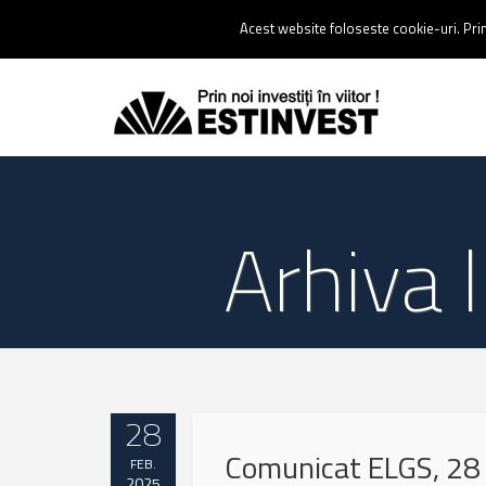
Contact:
0237 238 900 |
Email :
contact@estinvest.ro
Acest website foloseste cookie-uri. Prin 
Arhiva 
28
Comunicat ELGS, 28 
FEB.
2025