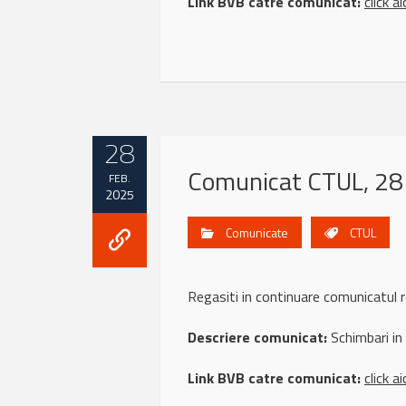
Link BVB catre comunicat:
click ai
28
Comunicat CTUL, 28
FEB.
2025
Comunicate
CTUL
Regasiti in continuare comunicatu
Descriere comunicat:
Schimbari in
Link BVB catre comunicat:
click ai