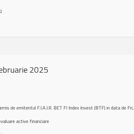
ci
ebruarie 2025
remis de emitentul F.I.A.I.R. BET FI Index Invest (BTF) in data de 
aluare active financiare