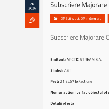
Subscriere Majorare 
IAN.
2026
OP Estinvest
,
OP in derulare
Subscriere Majorare C
Emitent:
ARCTIC STREAM S.A.
Simbol:
AST
Pret:
21,2267 lei/actiune
Numar actiuni ce fac obiectul of
Detalii oferta