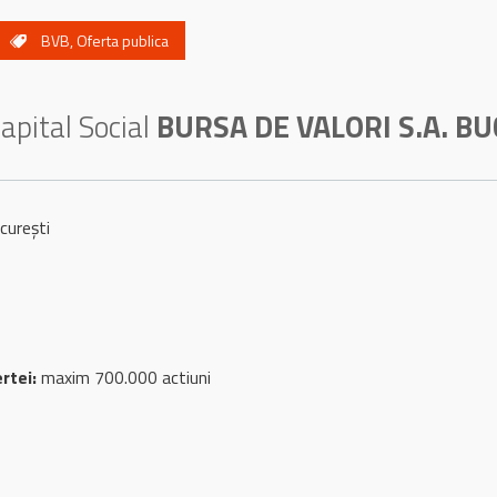
BVB
,
Oferta publica
apital Social
BURSA DE VALORI S.A. B
urești
ertei:
maxim 700.000 actiuni