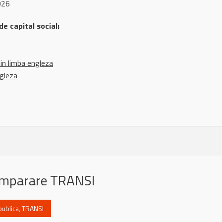
026
e capital social:
in limba engleza
ngleza
Cumparare TRANSI
publica
,
TRANSI