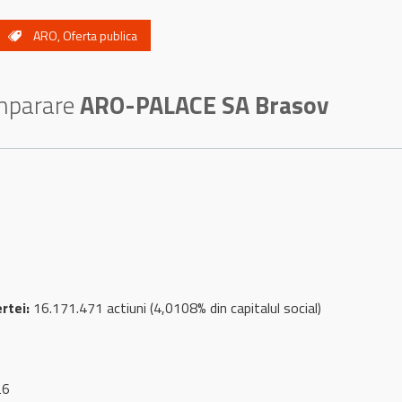
ARO
,
Oferta publica
umparare
ARO-PALACE SA Brasov
rtei:
16.171.471 actiuni (4,0108% din capitalul social)
26