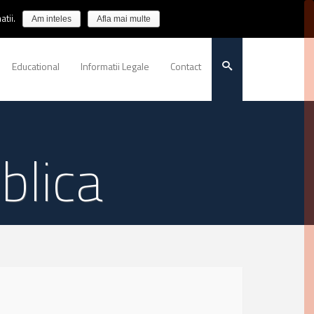
tii.
Am inteles
Afla mai multe
Educational
Informatii Legale
Contact
blica