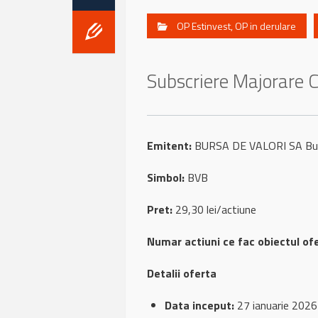
OP Estinvest
,
OP in derulare
Subscriere Majorare C
Emitent:
BURSA DE VALORI SA Buc
Simbol:
BVB
Pret:
29,30 lei/actiune
Numar actiuni ce fac obiectul of
Detalii oferta
Data inceput:
27 ianuarie 2026