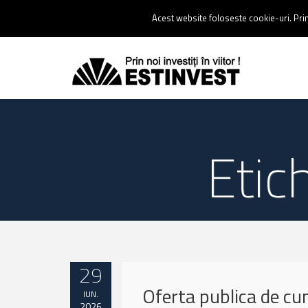
Contact:
0237 238 900 |
Email :
contact@estinvest.ro
Acest website foloseste cookie-uri. Prin 
Etic
29
Oferta publica de c
IUN.
2026