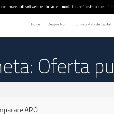
continuarea utilizarii website-ului, accepti modul in care folosim aceste informa
Home
Despre Noi
Informatii Piata de Capital
heta: Oferta pu
umparare ARO