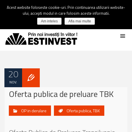
Acest website foloseste cookie-uri. Prin continuarea utilizarii website-
ului, accepti modul in care folosim aceste informatii.
Am inteles
Afla mai multe
20
NOV.
Oferta publica de preluare TBK
OP in derulare
Oferta publica
,
TBK