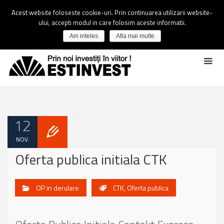
Acest website foloseste cookie-uri. Prin continuarea utilizarii website-
ului, accepti modul in care folosim aceste informatii.
Am inteles
Afla mai multe
12
NOV.
Oferta publica initiala CTK
OP in derulare
CTK
,
Oferta publica