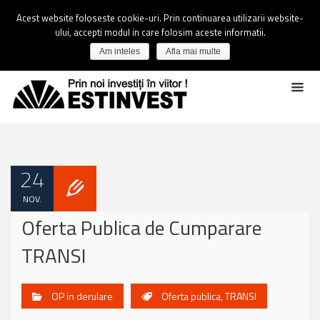
Acest website foloseste cookie-uri. Prin continuarea utilizarii website-
ului, accepti modul in care folosim aceste informatii.
Am inteles
Afla mai multe
24
NOV.
Oferta Publica de Cumparare
TRANSI
OP in derulare
Oferta publica
,
TRANSI