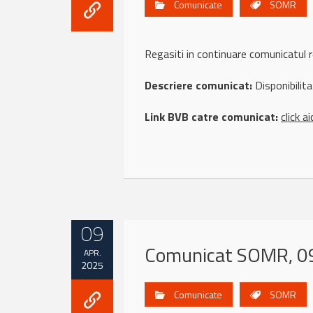
Comunicate
SOMR
Regasiti in continuare comunicat
Descriere comunicat:
Disponibilit
Link BVB catre comunicat:
click ai
09
Comunicat SOMR, 09
APR.
2025
Comunicate
SOMR