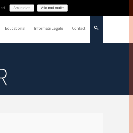
tii.
Am inteles
Afla mai multe
Educational
Informatii Legale
Contact
R