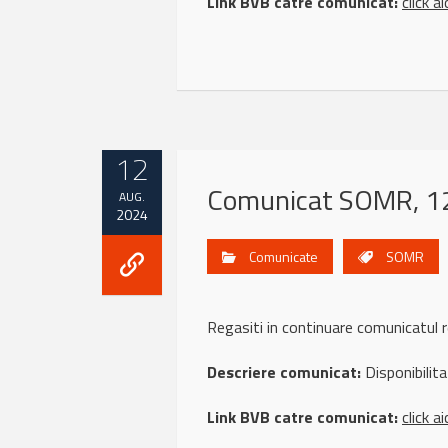
Link BVB catre comunicat:
click ai
12
Comunicat SOMR, 1
AUG.
2024
Comunicate
SOMR
Regasiti in continuare comunicat
Descriere comunicat:
Disponibilit
Link BVB catre comunicat:
click ai