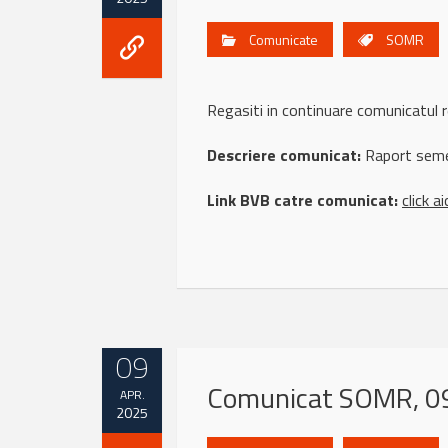
Comunicate
SOMR
Regasiti in continuare comunicat
Descriere comunicat:
Raport seme
Link BVB catre comunicat:
click ai
09
Comunicat SOMR, 09
APR.
2025