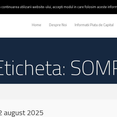
continuarea utilizarii website-ului, accepti modul in care folosim aceste informa
Home
Despre Noi
Informatii Piata de Capital
Eticheta: SOM
2 august 2025