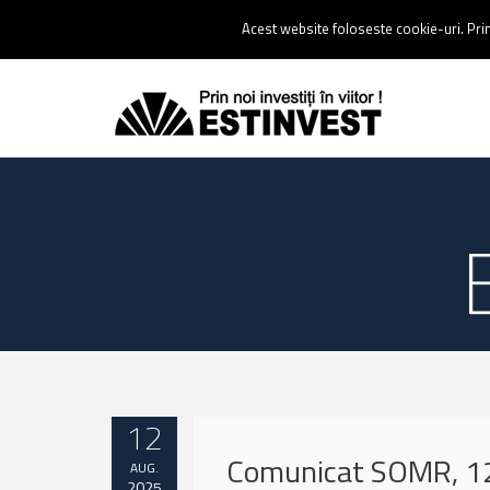
Contact:
0237 238 900 |
Email :
contact@estinvest.ro
Acest website foloseste cookie-uri. Prin 
12
Comunicat SOMR, 1
AUG.
2025