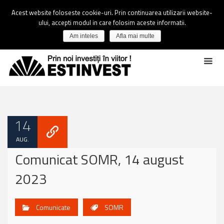
Acest website foloseste cookie-uri. Prin continuarea utilizarii website-
ului, accepti modul in care folosim aceste informatii.
Am inteles
Afla mai multe
14
AUG.
Comunicat SOMR, 14 august
2023
Comunicate
SOMR