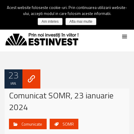
Acest website foloseste cookie-uri. Prin continuarea utilizarii website-
ului, accepti modul in care folosim aceste informatii.
Am inteles
Afla mai multe
23
IAN.
Comunicat SOMR, 23 ianuarie
2024
Comunicate
SOMR