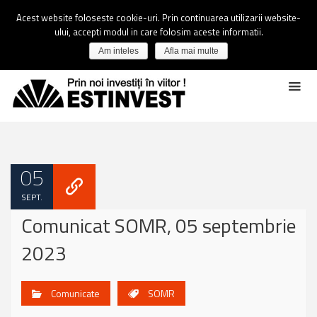
Acest website foloseste cookie-uri. Prin continuarea utilizarii website-
ului, accepti modul in care folosim aceste informatii.
Am inteles
Afla mai multe
05
SEPT.
Comunicat SOMR, 05 septembrie
2023
Comunicate
SOMR