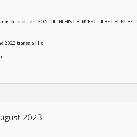
l remis de emitentul FONDUL INCHIS DE INVESTITII BET FI INDEX I
nd 2022 transa a III-a
ci
august 2023