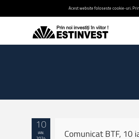
Contact:
0237 238 900 |
Email :
contact@estinvest.ro
Acest website foloseste cookie-uri. Prin 
10
Comunicat BTF, 10 i
IAN.
2024