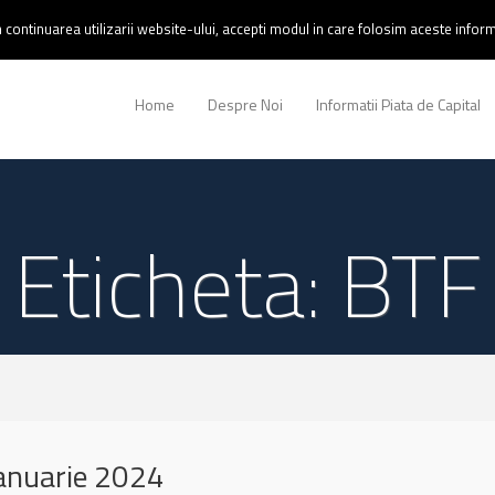
continuarea utilizarii website-ului, accepti modul in care folosim aceste informa
Home
Despre Noi
Informatii Piata de Capital
Eticheta: BTF
anuarie 2024