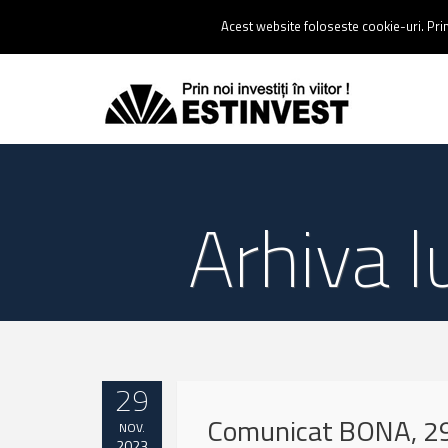
Contact:
0237 238 900 |
Email :
contact@estinvest.ro
Acest website foloseste cookie-uri. Prin 
Arhiva 
29
Comunicat BONA, 29
NOV.
2023