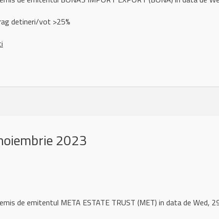
rag detineri/vot >25%
ci
noiembrie 2023
ul remis de emitentul META ESTATE TRUST (MET) in data de Wed,