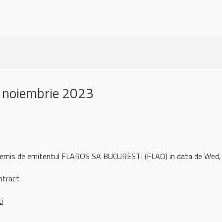
 noiembrie 2023
l remis de emitentul FLAROS SA BUCURESTI (FLAO) in data de We
ntract
ci