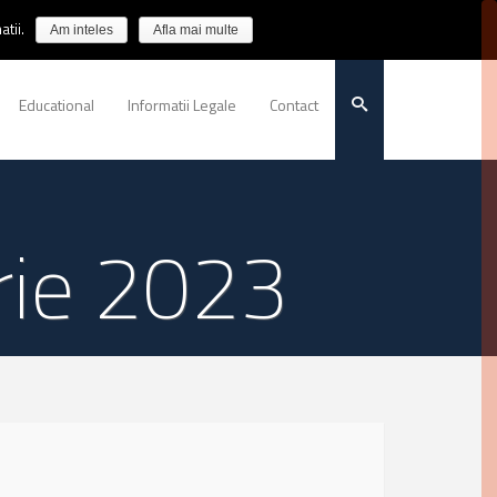
tii.
Am inteles
Afla mai multe
Educational
Informatii Legale
Contact
rie 2023