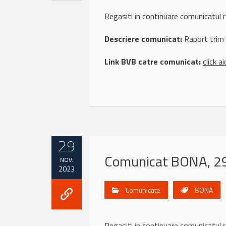
Regasiti in continuare comunicatu
Descriere comunicat:
Raport trim
Link BVB catre comunicat:
click ai
29
Comunicat BONA, 29
NOV.
2023
Comunicate
BONA
Regasiti in continuare comunicat