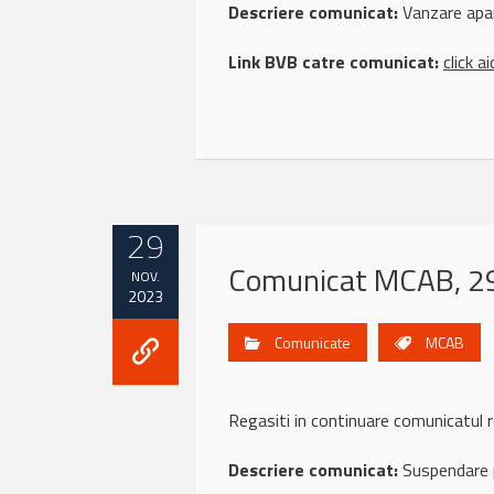
Descriere comunicat:
Vanzare apar
Link BVB catre comunicat:
click ai
29
Comunicat MCAB, 29
NOV.
2023
Comunicate
MCAB
Regasiti in continuare comunicatu
Descriere comunicat:
Suspendare p