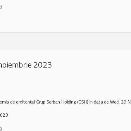
ci
noiembrie 2023
 remis de emitentul Grup Serban Holding (GSH) in data de Wed, 2
2023
ci