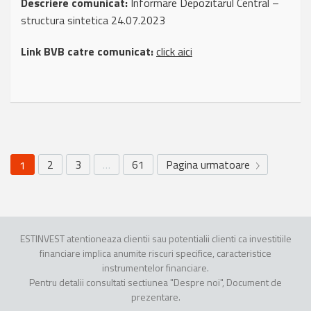
Descriere comunicat:
Informare Depozitarul Central –
structura sintetica 24.07.2023
Link BVB catre comunicat:
click aici
2
3
…
61
Pagina urmatoare
1
ESTINVEST atentioneaza clientii sau potentialii clienti ca investitiile
financiare implica anumite riscuri specifice, caracteristice
instrumentelor financiare.
Pentru detalii consultati sectiunea "Despre noi", Document de
prezentare.