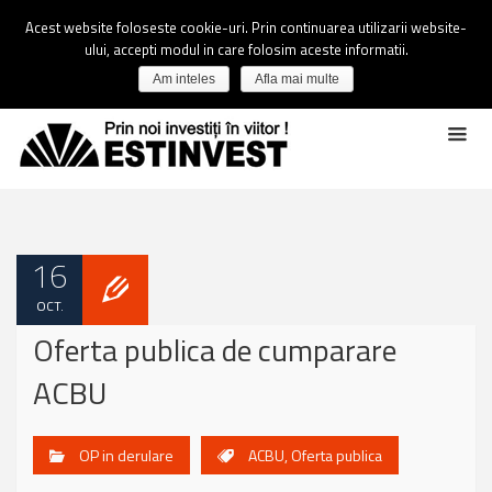
Acest website foloseste cookie-uri. Prin continuarea utilizarii website-
ului, accepti modul in care folosim aceste informatii.
Am inteles
Afla mai multe
16
OCT.
Oferta publica de cumparare
ACBU
OP in derulare
ACBU
,
Oferta publica