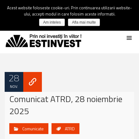
Acest website foloseste cookie-uri. Prin continuarea utilizarii website-
ului, accepti modul in care folosim aceste informatii.
Am inteles
Afla mai multe
28
NOV.
Comunicat ATRD, 28 noiembrie
2025
Comunicate
ATRD