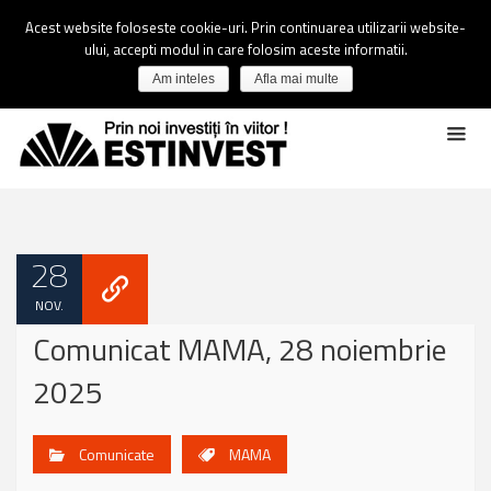
Acest website foloseste cookie-uri. Prin continuarea utilizarii website-
ului, accepti modul in care folosim aceste informatii.
Am inteles
Afla mai multe
28
NOV.
Comunicat MAMA, 28 noiembrie
2025
Comunicate
MAMA