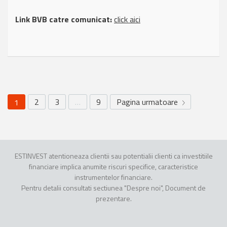
Link BVB catre comunicat:
click aici
2
3
…
9
Pagina urmatoare
1
ESTINVEST atentioneaza clientii sau potentialii clienti ca investitiile
financiare implica anumite riscuri specifice, caracteristice
instrumentelor financiare.
Pentru detalii consultati sectiunea "Despre noi", Document de
prezentare.