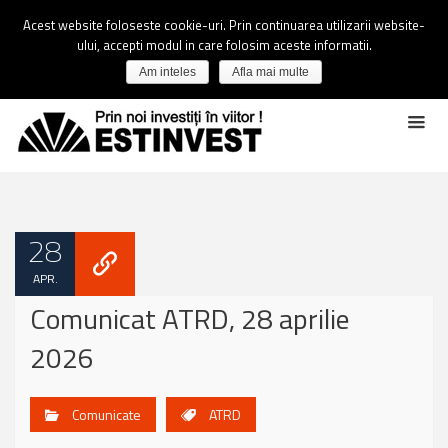
Acest website foloseste cookie-uri. Prin continuarea utilizarii website-
ului, accepti modul in care folosim aceste informatii.
Am inteles
Afla mai multe
28
APR.
Comunicat ATRD, 28 aprilie
2026
Comunicate
ATRD