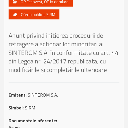
OP Estinvest
,
OP in derulare
Oferta publica
,
SIRM
Anunt privind initierea procedurii de
retragere a actionarilor minoritari ai
SINTEROM S.A. în conformitate cu art. 44
din Legea nr. 24/2017 republicata, cu
modificările și completările ulterioare
Emitent:
SINTEROM S.A.
Simbol:
SIRM
Documentele aferente:
Anunt