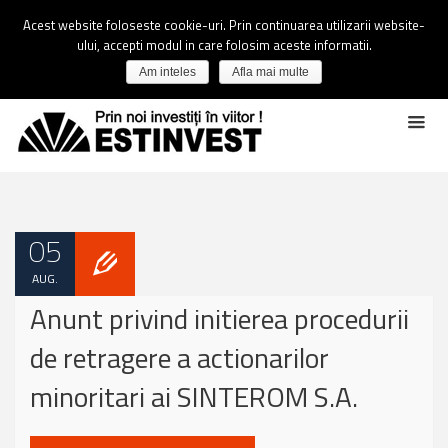
Acest website foloseste cookie-uri. Prin continuarea utilizarii website-
ului, accepti modul in care folosim aceste informatii.
Am inteles
Afla mai multe
05
AUG.
Anunt privind initierea procedurii
de retragere a actionarilor
minoritari ai SINTEROM S.A.