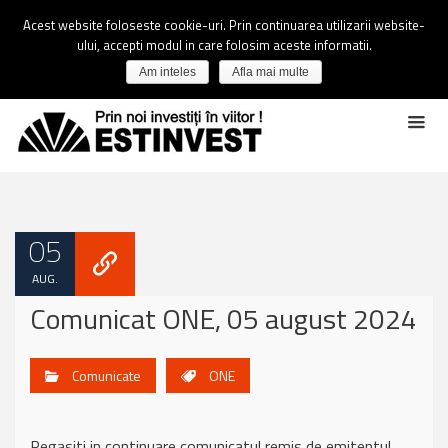
Acest website foloseste cookie-uri. Prin continuarea utilizarii website-
ului, accepti modul in care folosim aceste informatii.
Am inteles
Afla mai multe
05
AUG.
Comunicat ONE, 05 august 2024
Comunicate
ONE
Regasiti in continuare comunicatul remis de emitentul