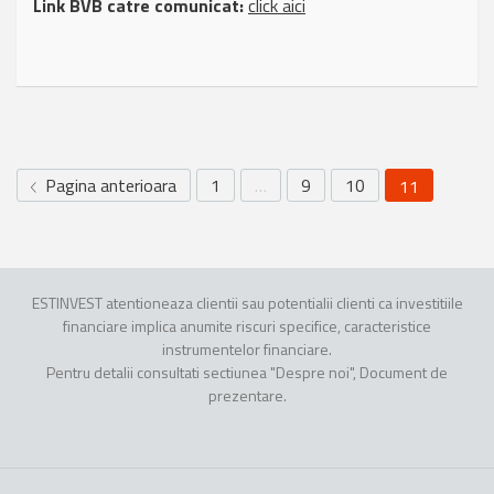
Link BVB catre comunicat:
click aici
Pagina anterioara
1
…
9
10
11
ESTINVEST atentioneaza clientii sau potentialii clienti ca investitiile
financiare implica anumite riscuri specifice, caracteristice
instrumentelor financiare.
Pentru detalii consultati sectiunea "Despre noi", Document de
prezentare.