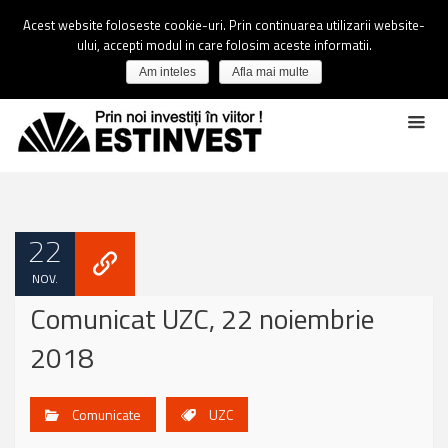
Acest website foloseste cookie-uri. Prin continuarea utilizarii website-
ului, accepti modul in care folosim aceste informatii.
Am inteles
Afla mai multe
22
NOV.
Comunicat UZC, 22 noiembrie
2018
Comunicate
UZC