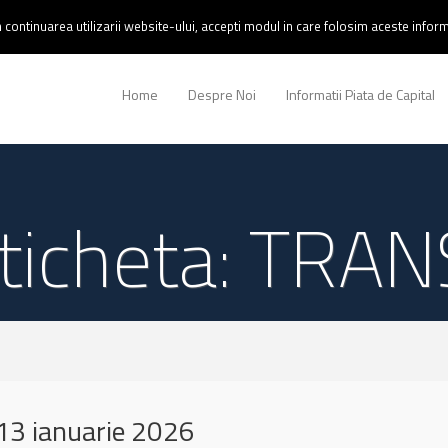
continuarea utilizarii website-ului, accepti modul in care folosim aceste informa
Home
Despre Noi
Informatii Piata de Capital
ticheta: TRAN
13 ianuarie 2026