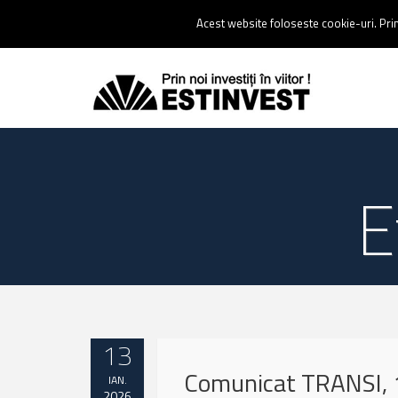
Contact:
0237 238 900 |
Email :
contact@estinvest.ro
Acest website foloseste cookie-uri. Prin 
E
13
Comunicat TRANSI, 
IAN.
2026