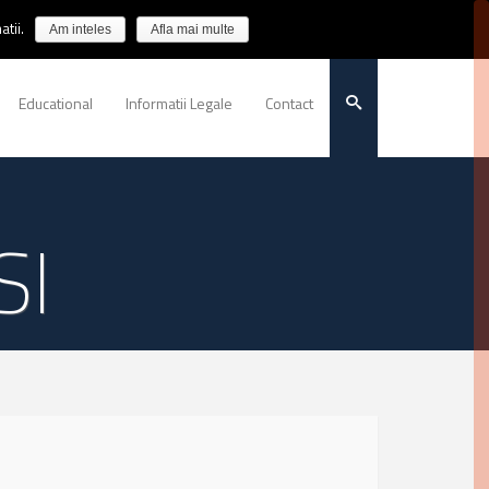
tii.
Am inteles
Afla mai multe
Educational
Informatii Legale
Contact
SI