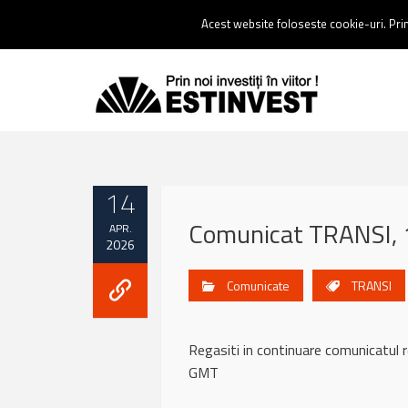
Contact:
0237 238 900 |
Email :
contact@estinvest.ro
Acest website foloseste cookie-uri. Prin 
14
Comunicat TRANSI, 1
APR.
2026
Comunicate
TRANSI
Regasiti in continuare comunicatu
GMT