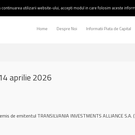
continuarea utilizarii website-ului, accepti modul in care folosim aceste informa
Home
Despre Noi
Informatii Piata de Capital
4 aprilie 2026
l remis de emitentul TRANSILVANIA INVESTMENTS ALLIANCE S.A. (