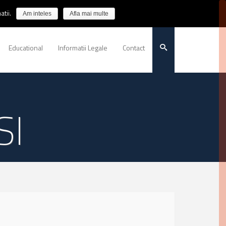
tii.
Am inteles
Afla mai multe
Educational
Informatii Legale
Contact
SI