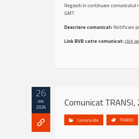
Regasiti in continuare comunicatu
GMT
Descriere comunicat:
Notificare p
Link BVB catre comunicat:
click ai
26
Comunicat TRANSI, 
IAN.
2026
Comunicate
TRANSI