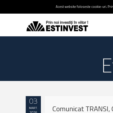
Contact:
0237 238 900 |
Email :
contact@estinvest.ro
Acest website foloseste cookie-uri. Prin 
E
03
Comunicat TRANSI, 
MART.
2026