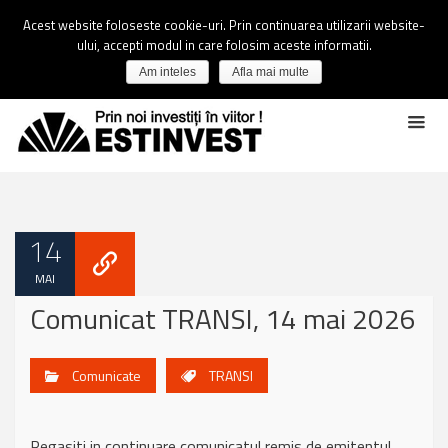
Acest website foloseste cookie-uri. Prin continuarea utilizarii website-
ului, accepti modul in care folosim aceste informatii.
Am inteles
Afla mai multe
14
MAI
Comunicat TRANSI, 14 mai 2026
Comunicate
TRANSI
Regasiti in continuare comunicatul remis de emitentul