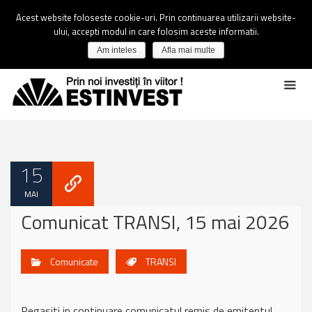
Acest website foloseste cookie-uri. Prin continuarea utilizarii website-
ului, accepti modul in care folosim aceste informatii.
Am inteles
Afla mai multe
15
MAI
Comunicat TRANSI, 15 mai 2026
Comunicate
TRANSI
Regasiti in continuare comunicatul remis de emitentul