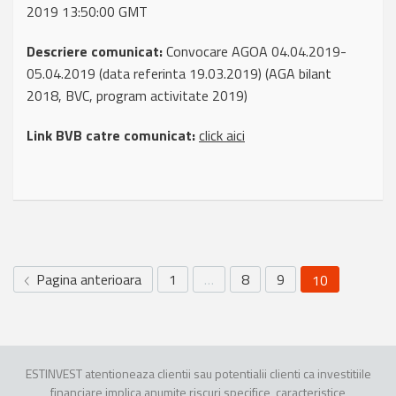
2019 13:50:00 GMT
Descriere comunicat:
Convocare AGOA 04.04.2019-
05.04.2019 (data referinta 19.03.2019) (AGA bilant
2018, BVC, program activitate 2019)
Link BVB catre comunicat:
click aici
Pagina anterioara
1
…
8
9
10
ESTINVEST atentioneaza clientii sau potentialii clienti ca investitiile
financiare implica anumite riscuri specifice, caracteristice