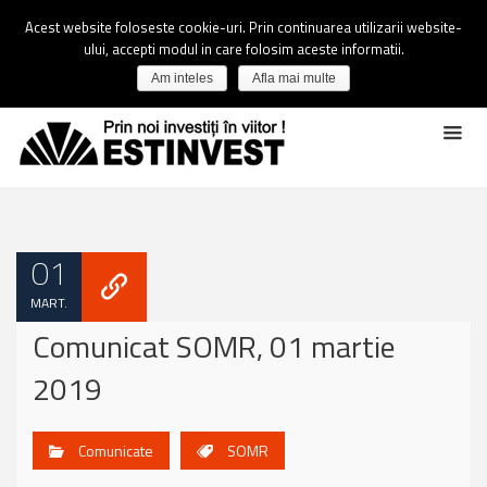
Acest website foloseste cookie-uri. Prin continuarea utilizarii website-
ului, accepti modul in care folosim aceste informatii.
Am inteles
Afla mai multe
01
MART.
Comunicat SOMR, 01 martie
2019
Comunicate
SOMR