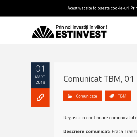
Contact:
0237 238 900 |
Email :
contact@estinvest.ro
Acest website foloseste cookie-uri. Prin 
01
Comunicat TBM, 01 
MART.
2019
Comunicate
TBM
Regasiti in continuare comunicatu
Descriere comunicat:
Erata Tranza