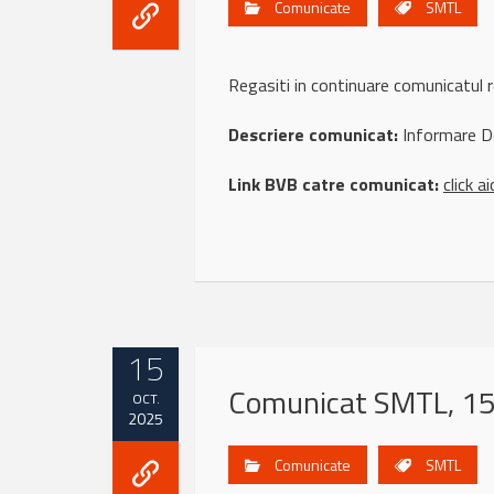
Comunicate
SMTL
Regasiti in continuare comunicatu
Descriere comunicat:
Informare De
Link BVB catre comunicat:
click ai
15
Comunicat SMTL, 15
OCT.
2025
Comunicate
SMTL