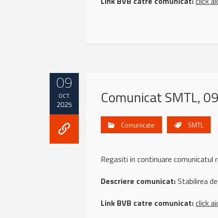
Link BVB catre comunicat:
click ai
09
Comunicat SMTL, 09
OCT.
2025
Comunicate
SMTL
Regasiti in continuare comunicatu
Descriere comunicat:
Stabilirea det
Link BVB catre comunicat:
click ai