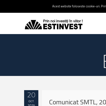
Contact:
0237 238 900 |
Email :
contact@estinvest.ro
Acest website foloseste cookie-uri. Prin 
20
Comunicat SMTL, 20
OCT.
2025