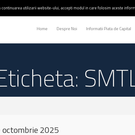
continuarea utilizarii website-ului, accepti modul in care folosim aceste informa
Home
Despre Noi
Informatii Piata de Capital
Eticheta: SMT
 octombrie 2025