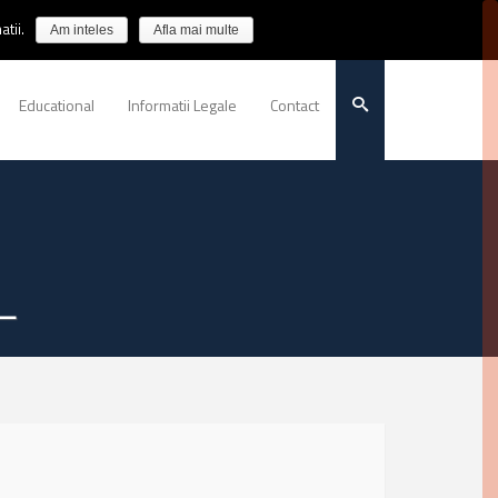
tii.
Am inteles
Afla mai multe
Educational
Informatii Legale
Contact
L