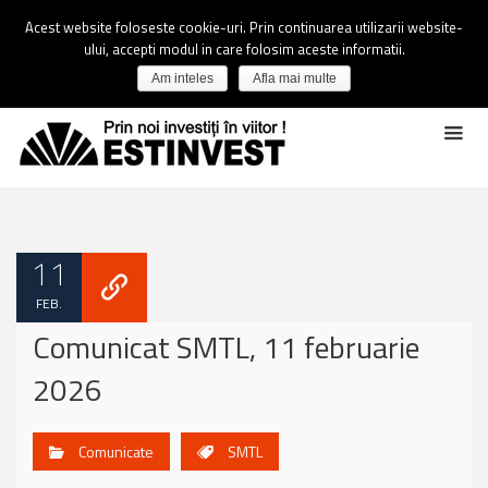
Acest website foloseste cookie-uri. Prin continuarea utilizarii website-
ului, accepti modul in care folosim aceste informatii.
Am inteles
Afla mai multe
11
FEB.
Comunicat SMTL, 11 februarie
2026
Comunicate
SMTL