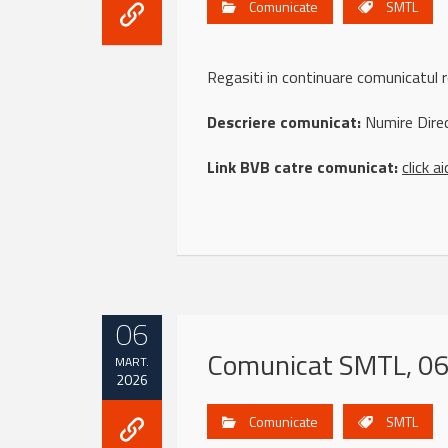
Comunicate
SMTL
Regasiti in continuare comunicatu
Descriere comunicat:
Numire Direc
Link BVB catre comunicat:
click ai
06
Comunicat SMTL, 06
MART.
2026
Comunicate
SMTL