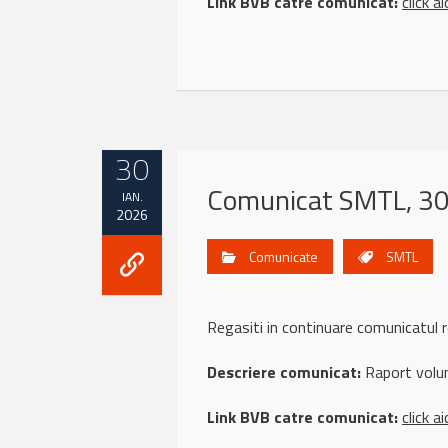
Link BVB catre comunicat:
click ai
30
Comunicat SMTL, 30
IAN.
2026
Comunicate
SMTL
Regasiti in continuare comunicatul
Descriere comunicat:
Raport volunt
Link BVB catre comunicat:
click ai