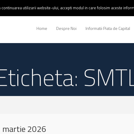
continuarea utilizarii website-ului, accepti modul in care folosim aceste informa
Home
Despre Noi
Informatii Piata de Capital
Eticheta: SMT
 martie 2026