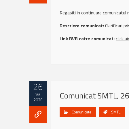
Regasiti in continuare comunicatu
Descriere comunicat:
Clarificari p
Link BVB catre comunicat:
click ai
26
Comunicat SMTL, 26
FEB.
2026
Comunicate
SMTL