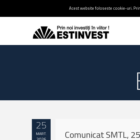
Contact:
0237 238 900 |
Email :
contact@estinvest.ro
Acest website foloseste cookie-uri. Prin 
25
Comunicat SMTL, 25
MART.
2026