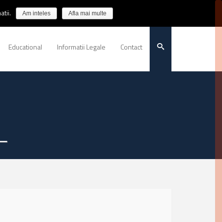
tii.
Am inteles
Afla mai multe
Educational
Informatii Legale
Contact
L