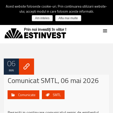
Acest website foloseste cookie-uri. Prin continuarea utilizarii website-
ului, accepti modul in care folosim aceste informatii.
Am inteles
Afla mai multe
06
MAI
Comunicat SMTL, 06 mai 2026
Comunicate
SMTL
Regasiti in continuare comunicatul remis de emitentul