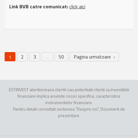
Link BVB catre comunicat:
click aici
2
3
…
50
Pagina urmatoare
1
ESTINVEST atentioneaza clientii sau potentialii clienti ca investitiile
financiare implica anumite riscuri specifice, caracteristice
instrumentelor financiare.
Pentru detalii consultati sectiunea "Despre noi", Document de
prezentare.