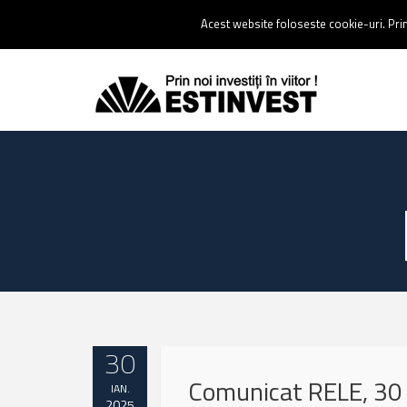
Contact:
0237 238 900 |
Email :
contact@estinvest.ro
Acest website foloseste cookie-uri. Prin 
30
Comunicat RELE, 30 
IAN.
2025