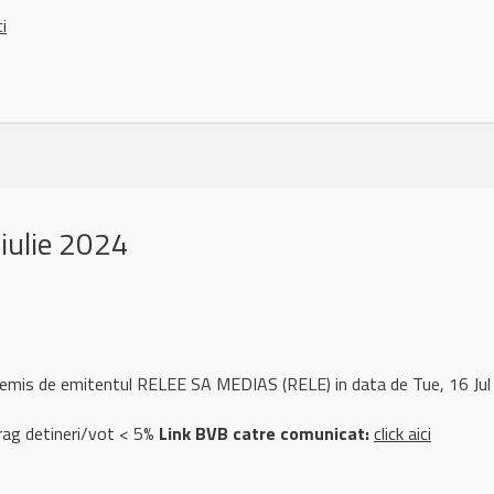
ci
iulie 2024
 remis de emitentul RELEE SA MEDIAS (RELE) in data de Tue, 16 J
rag detineri/vot < 5%
Link BVB catre comunicat:
click aici