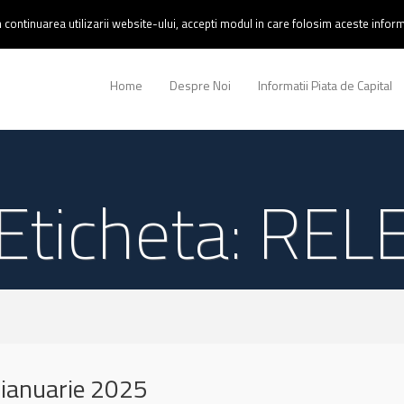
continuarea utilizarii website-ului, accepti modul in care folosim aceste informa
Home
Despre Noi
Informatii Piata de Capital
Eticheta: REL
ianuarie 2025