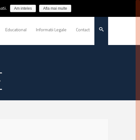
tii.
Am inteles
Afla mai multe
Educational
Informatii Legale
Contact
E