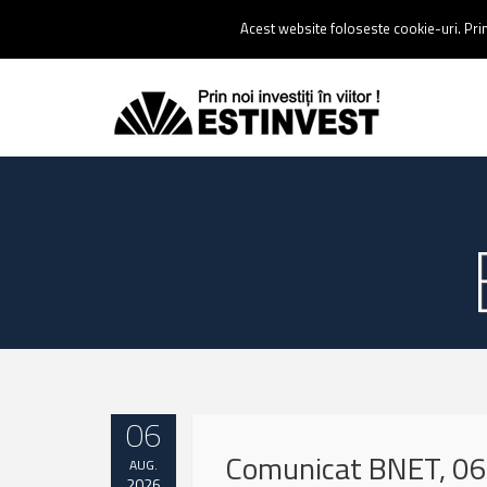
Contact:
0237 238 900 |
Email :
contact@estinvest.ro
Acest website foloseste cookie-uri. Prin 
06
Comunicat BNET, 06
AUG.
2026