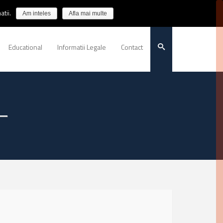
tii.
Am inteles
Afla mai multe
Educational
Informatii Legale
Contact
T