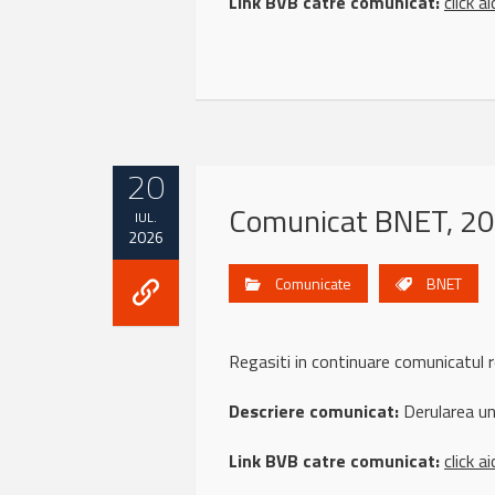
Link BVB catre comunicat:
click ai
20
Comunicat BNET, 20 
IUL.
2026
Comunicate
BNET
Regasiti in continuare comunicat
Descriere comunicat:
Derularea un
Link BVB catre comunicat:
click ai