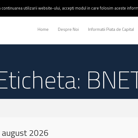
continuarea utilizarii website-ului, accepti modul in care folosim aceste informa
Home
Despre Noi
Informatii Piata de Capital
Eticheta: BNE
 august 2026