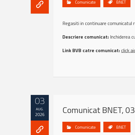
Comunicate
BNET
Regasiti in continuare comunicat
Descriere comunicat:
Inchiderea c
Link BVB catre comunicat:
click ai
03
Comunicat BNET, 03
AUG.
2026
Comunicate
BNET