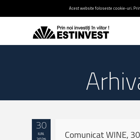
Contact:
0237 238 900 |
Email :
contact@estinvest.ro
Acest website foloseste cookie-uri. Prin 
Arhiv
30
Comunicat WINE, 30
IUN.
2025