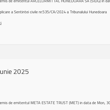
ul remis de emitentul ARCELORMITTAL HUNEDOARA SA (SIDG) in da
licare a Sentintei civile nr.535/CA/2024 a Tribunalului Hunedoara
ci
iunie 2025
l remis de emitentul META ESTATE TRUST (MET) in data de Mon, 