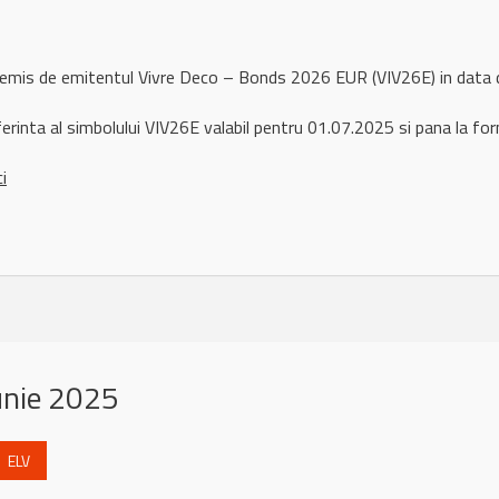
 remis de emitentul Vivre Deco – Bonds 2026 EUR (VIV26E) in dat
erinta al simbolului VIV26E valabil pentru 01.07.2025 si pana la fo
ci
unie 2025
ELV