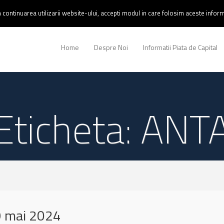
continuarea utilizarii website-ului, accepti modul in care folosim aceste informa
Home
Despre Noi
Informatii Piata de Capital
Eticheta: ANT
9 mai 2024