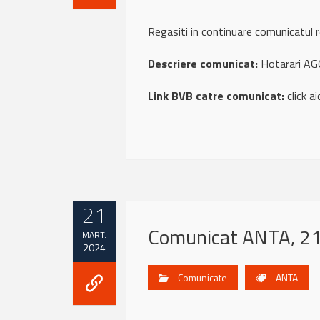
Regasiti in continuare comunicat
Descriere comunicat:
Hotarari AG
Link BVB catre comunicat:
click ai
21
Comunicat ANTA, 21
MART.
2024
Comunicate
ANTA