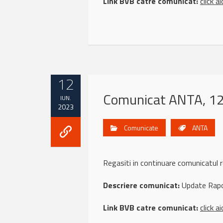
Link BVB catre comunicat:
click ai
12
Comunicat ANTA, 12
IUN.
2023
Comunicate
ANTA
Regasiti in continuare comunicat
Descriere comunicat:
Update Rapor
Link BVB catre comunicat:
click ai