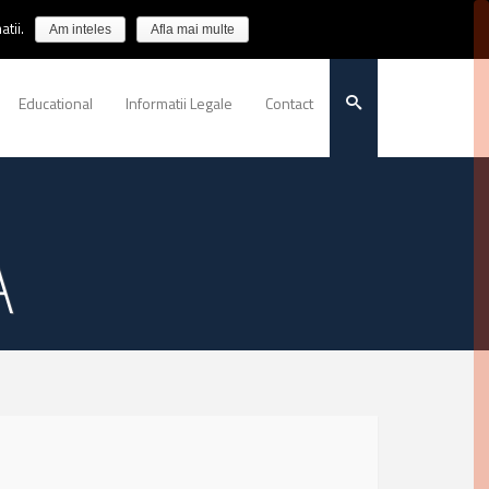
tii.
Am inteles
Afla mai multe
Educational
Informatii Legale
Contact
A