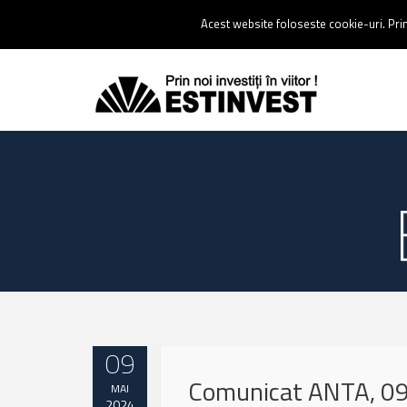
Contact:
0237 238 900 |
Email :
contact@estinvest.ro
Acest website foloseste cookie-uri. Prin 
09
Comunicat ANTA, 0
MAI
2024