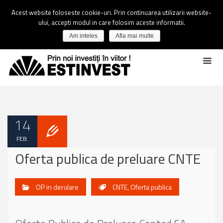
Acest website foloseste cookie-uri. Prin continuarea utilizarii website-
ului, accepti modul in care folosim aceste informatii.
Am inteles
Afla mai multe
14
FEB.
Oferta publica de preluare CNTE
OP in derulare
CNTE
,
Oferta publica