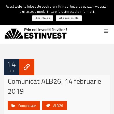
Acest website foloseste cookie-uri. Prin continuarea utilizarii website-
ului, accepti modul in care folosim aceste informatii.
Am inteles
Afla mai multe
14
FEB.
Comunicat ALB26, 14 februarie
2019
Comunicate
ALB26