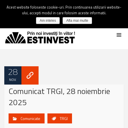
Acest website foloseste cookie-uri. Prin continuarea utilizarii website-
ului, accepti modul in care folosim aceste informatii.
Am inteles
Afla mai multe
28
NOV.
Comunicat TRGI, 28 noiembrie
2025
Comunicate
TRGI